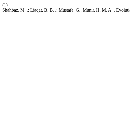
(1)
Shahbaz, M. .; Liaqat, B. B. .; Mustafa, G.; Munir, H. M. A. . Evolut