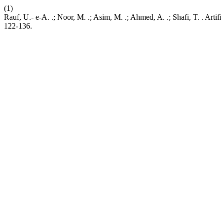
(1)
Rauf, U.- e-A. .; Noor, M. .; Asim, M. .; Ahmed, A. .; Shafi, T. . Ar
122-136.