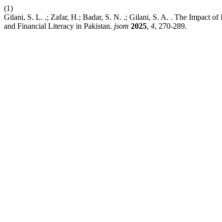
(1)
Gilani, S. L. .; Zafar, H.; Badar, S. N. .; Gilani, S. A. . The Impact
and Financial Literacy in Pakistan.
jsom
2025
,
4
, 270-289.