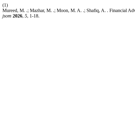
(1)
Mureed, M. .; Mazhar, M. .; Moon, M. A. .; Shafiq, A. . Financial Adv
jsom
2026
,
5
, 1-18.